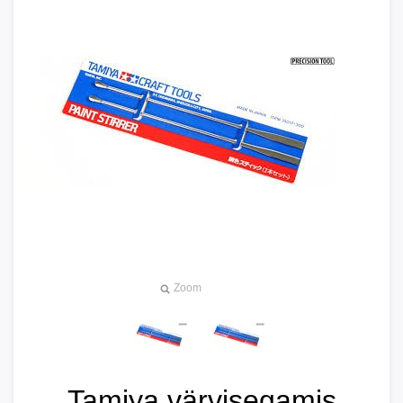
Zoom
Tamiya värvisegamis