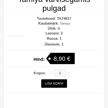
pulgad
Tootekood:
TA74017
Kaubamärk:
Tamiya
Ühik:
tk
Laoseis:
2
Rocca: 1
Ülemiste: 1
8,90 €
Hind:
Kogus: