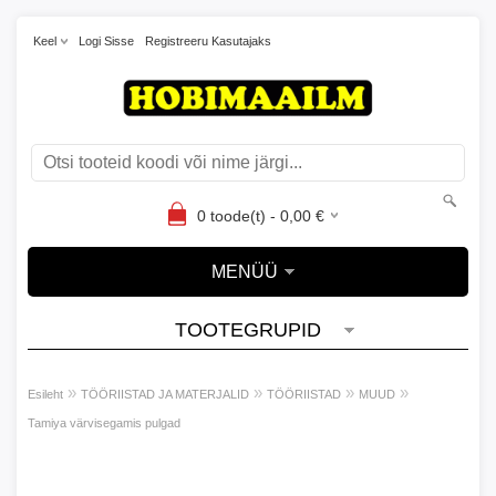
Keel
Logi Sisse
Registreeru Kasutajaks
0
toode(t) -
0,00
€
MENÜÜ
TOOTEGRUPID
»
»
»
»
Esileht
TÖÖRIISTAD JA MATERJALID
TÖÖRIISTAD
MUUD
Tamiya värvisegamis pulgad