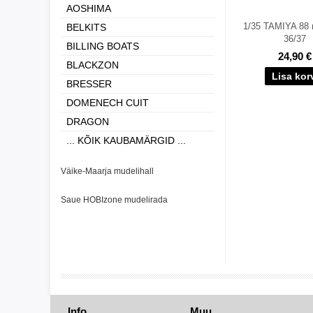
AOSHIMA
1/35 TAMIYA 88
BELKITS
36/37
BILLING BOATS
24,90 €
BLACKZON
BRESSER
DOMENECH CUIT
DRAGON
... KÕIK KAUBAMÄRGID ...
Väike-Maarja mudelihall
Saue HOBIzone mudelirada
Info
Muu