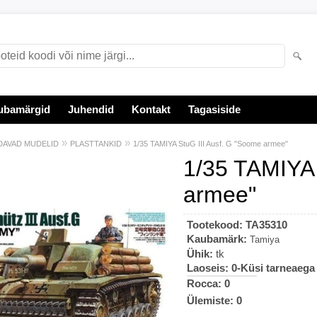
ubamärgid
Juhendid
Kontakt
Tagasiside
»
»
AVAD MUDELID
PLASTTANKID
1/35 TAMIYA StuG III Ausf. G "Soome armee"
1/35 TAMIYA 
armee"
Tootekood:
TA35310
Kaubamärk:
Tamiya
Ühik:
tk
Laoseis:
0-Küsi tarneaega
Rocca: 0
Ülemiste: 0