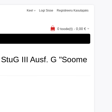
Keel
Logi Sisse
Registreeru Kasutajaks
0
toode(t) -
0,00
€
StuG III Ausf. G "Soome