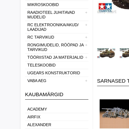
MIKROSKOOBID
RAADIOTEEL JUHITAVAD
MUDELID
RC ELEKTROONIKA/AKUD/
LAADIJAD
RC TARVIKUD
RONGIMUDELID, RÖÖPAD JA
TARVIKUD
TÖÖRIISTAD JA MATERJALID
TELESKOOBID
UGEARS KONSTRUKTORID
SARNASED 
VABA AEG
KAUBAMÄRGID
ACADEMY
AIRFIX
ALEXANDER