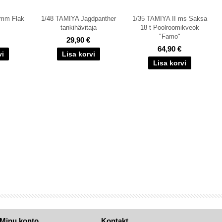
 mm Flak
1/48 TAMIYA Jagdpanther
1/35 TAMIYA II ms Saksa
tankihävitaja
18 t Poolroomikveok
"Famo"
29,90 €
64,90 €
Minu konto
Kontakt