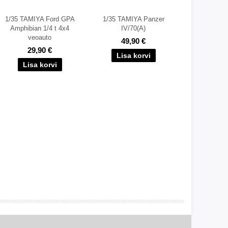
1/35 TAMIYA Ford GPA
1/35 TAMIYA Panzer
Amphibian 1/4 t 4x4
IV/70(A)
veoauto
49,90 €
29,90 €