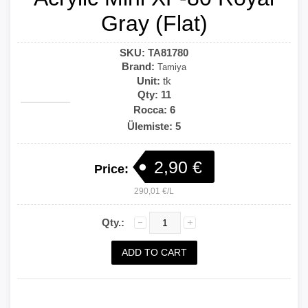
Gray (Flat)
SKU:
TA81780
Brand:
Tamiya
Unit:
tk
Qty:
11
Rocca: 6
Ülemiste: 5
2,90 €
Price:
290,01 €/L
Qty.: