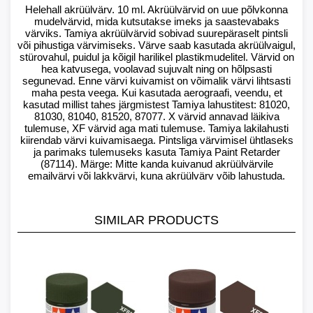
Helehall akrüülvärv. 10 ml. Akrüülvärvid on uue põlvkonna
mudelvärvid, mida kutsutakse imeks ja saastevabaks
värviks. Tamiya akrüülvärvid sobivad suurepäraselt pintsli
või pihustiga värvimiseks. Värve saab kasutada akrüülvaigul,
stürovahul, puidul ja kõigil harilikel plastikmudelitel. Värvid on
hea katvusega, voolavad sujuvalt ning on hõlpsasti
segunevad. Enne värvi kuivamist on võimalik värvi lihtsasti
maha pesta veega. Kui kasutada aerograafi, veendu, et
kasutad millist tahes järgmistest Tamiya lahustitest: 81020,
81030, 81040, 81520, 87077. X värvid annavad läikiva
tulemuse, XF värvid aga mati tulemuse. Tamiya lakilahusti
kiirendab värvi kuivamisaega. Pintsliga värvimisel ühtlaseks
ja parimaks tulemuseks kasuta Tamiya Paint Retarder
(87114). Märge: Mitte kanda kuivanud akrüülvärvile
emailvärvi või lakkvärvi, kuna akrüülvärv võib lahustuda.
SIMILAR PRODUCTS