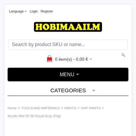
Language
Login
Register
0
item(s) -
0,00
€
MENU
CATEGORIES
»
»
»
»
Home
TOOLS AND MATERIALS
PAINTS
X/XF PAINTS
Acrylic Mini XF-80 Royal Gray (Flat)