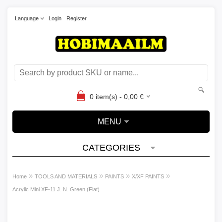
Language
Login
Register
0
item(s) -
0,00
€
MENU
CATEGORIES
»
»
»
»
Home
TOOLS AND MATERIALS
PAINTS
X/XF PAINTS
Acrylic Mini XF-11 J. N. Green (Flat)