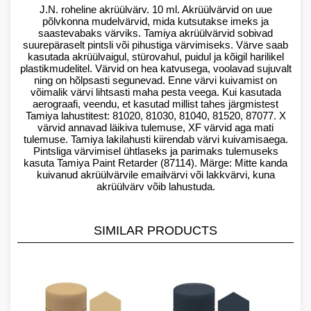
J.N. roheline akrüülvärv. 10 ml. Akrüülvärvid on uue
põlvkonna mudelvärvid, mida kutsutakse imeks ja
saastevabaks värviks. Tamiya akrüülvärvid sobivad
suurepäraselt pintsli või pihustiga värvimiseks. Värve saab
kasutada akrüülvaigul, stürovahul, puidul ja kõigil harilikel
plastikmudelitel. Värvid on hea katvusega, voolavad sujuvalt
ning on hõlpsasti segunevad. Enne värvi kuivamist on
võimalik värvi lihtsasti maha pesta veega. Kui kasutada
aerograafi, veendu, et kasutad millist tahes järgmistest
Tamiya lahustitest: 81020, 81030, 81040, 81520, 87077. X
värvid annavad läikiva tulemuse, XF värvid aga mati
tulemuse. Tamiya lakilahusti kiirendab värvi kuivamisaega.
Pintsliga värvimisel ühtlaseks ja parimaks tulemuseks
kasuta Tamiya Paint Retarder (87114). Märge: Mitte kanda
kuivanud akrüülvärvile emailvärvi või lakkvärvi, kuna
akrüülvärv võib lahustuda.
SIMILAR PRODUCTS