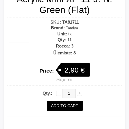
Green (Flat)
SKU:
TA81711
Brand:
Tamiya
Unit:
tk
Qty:
11
Rocca: 3
Ülemiste: 8
2,90 €
Price:
290,01 €/L
Qty.: